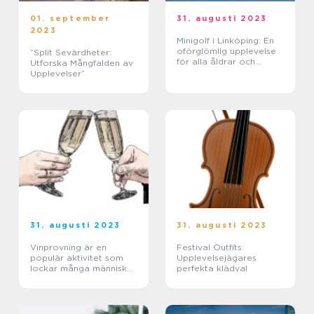
01. september
31. augusti 2023
2023
Minigolf i Linköping: En
oförglömlig upplevelse
”Split Sevärdheter:
för alla åldrar och
Utforska Mångfalden av
intressen
Upplevelser”
31. augusti 2023
31. augusti 2023
Vinprovning är en
Festival Outfits:
populär aktivitet som
Upplevelsejägares
lockar många människor
perfekta klädval
runt om i världen