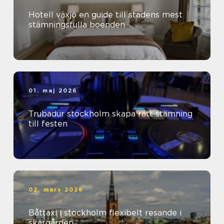
Hotell växjö en guide till stadens mest
stämningsfulla boenden
01. maj 2026
Trubadur stockholm skapa rätt stämning
till festen
02. mars 2026
Båttaxi i stockholm flexibelt resande i
skärgården