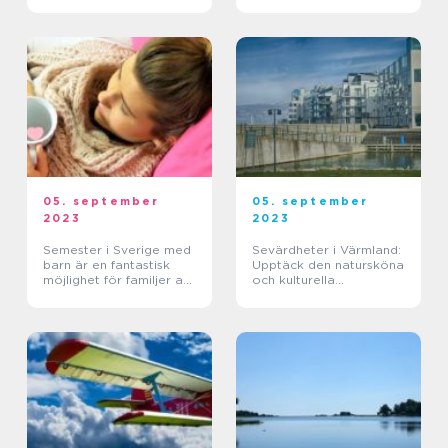
05. september
05. september
2023
2023
Semester i Sverige med
Sevärdheter i Värmland:
barn är en fantastisk
Upptäck den natursköna
möjlighet för familjer att
och kulturella
utforska landets vackra
mångfalden
natur, kultur och
sevärdheter tillsammans