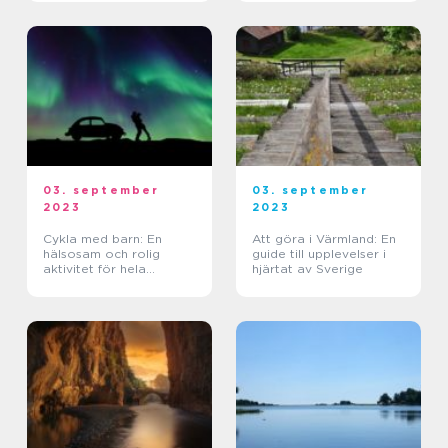
en unik och spännande
upplevelse för besökare
03. september
03. september
2023
2023
Cykla med barn: En
Att göra i Värmland: En
hälsosam och rolig
guide till upplevelser i
aktivitet för hela
hjärtat av Sverige
familjen