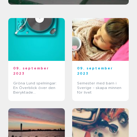
09. september
09. september
2023
2023
Gröna Lund spelningar:
Semester med barn i
En Överblick över den
Sverige – skapa minnen
Beryktade
för livet
Underhållningsupplevels
en