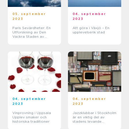
05. september
04. september
2023
2023
Paris Sevärdheter: En
Att göra i Växjö – En
Utforskning av Den
upplevelserik stad
Vackra Staden av
Upplevelser
04. september
04. september
2023
2023
Vinprovning i Uppsala
Jazzklubbar i Stockholm
Upplev smaker och
är en viktig del av
historiska traditioner
stadens levande
musikscen och erbjuder