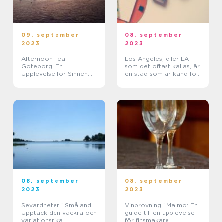
09. september
08. september
2023
2023
Afternoon Tea i
Los Angeles, eller LA
Göteborg: En
som det oftast kallas, är
Upplevelse för Sinnen
en stad som är känd för
och Själ
sitt glamourösa nöjesliv,
sina vackra stränder och
sina ikoniska
sevärdheter...
08. september
08. september
2023
2023
Sevärdheter i Småland
Vinprovning i Malmö: En
Upptäck den vackra och
guide till en upplevelse
variationsrika
för finsmakare