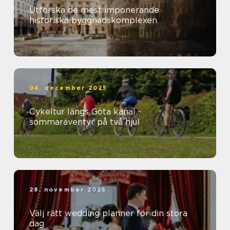
Utforska de mest imponerande
historiska byggnadskomplexen
04. december 2025
Cykeltur längs Göta kanal -
sommaräventyr på två hjul
28. november 2025
Välj rätt wedding planner för din stora
dag