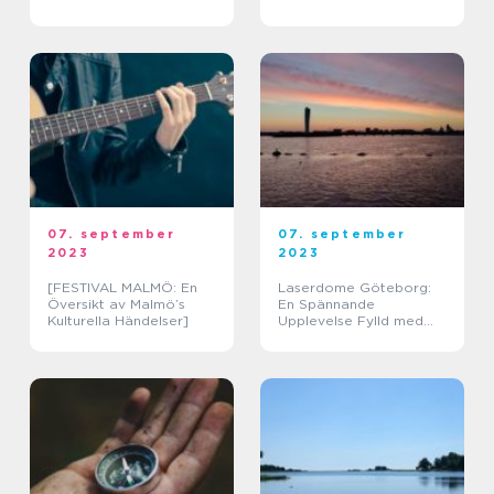
landskapet
07. september
07. september
2023
2023
[FESTIVAL MALMÖ: En
Laserdome Göteborg:
Översikt av Malmö’s
En Spännande
Kulturella Händelser]
Upplevelse Fylld med
Adrenalin