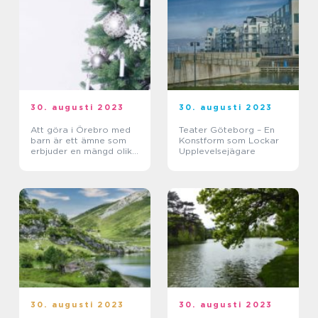
30. augusti 2023
30. augusti 2023
Att göra i Örebro med
Teater Göteborg – En
barn är ett ämne som
Konstform som Lockar
erbjuder en mängd olika
Upplevelsejägare
aktiviteter och
sevärdheter för familjer
att utforska
30. augusti 2023
30. augusti 2023