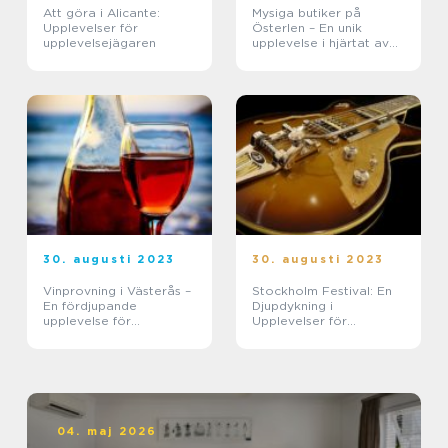
Att göra i Alicante:
Mysiga butiker på
Upplevelser för
Österlen – En unik
upplevelsejägaren
upplevelse i hjärtat av
Skåne
30. augusti 2023
30. augusti 2023
Vinprovning i Västerås –
Stockholm Festival: En
En fördjupande
Djupdykning i
upplevelse för
Upplevelser för
vinentusiaster
Upplevelsejägare
04. maj 2026