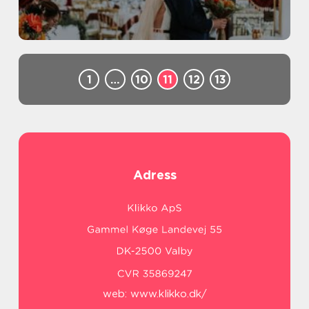
1
…
10
11
12
13
Adress
web:
www.klikko.dk/